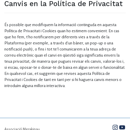
Canvis en la Política de Privacitat
És possible que modifiquem la informació continguda en aquesta
Política de Privacitat i Cookies quan ho estimem convenient. En cas
que ho fem, t'ho notificarem per diferents vies a través de la
Plataforma (per exemple, a través d'un bàner, un pop-up o una
notificació push), o fins i tot te'l comunicarem a la teua adreça de
correu electrònic quan el canvi en qüestió siga significatiu envers la
teua privacitat, de manera que pugues revisar els canvis, valorar-los i,
si escau, oposar-te o donar-te de baixa en algun servei o funcionalitat.
En qualsevol cas, et suggerim que revises aquesta Política de
Privacitat i Cookies de tant en tant per si hi haguera canvis menors o
introduïm alguna millora interactiva.
Insta
You
Associació Merakinau