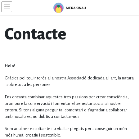
Skip
Skip
to
to
the
the
content
Navigation
Contacte
Hola!
Gràcies pel teu interès a la nostra Associació dedicada a l'art, la natura
i sobretot a les persones.
Ens encanta combinar aquestes tres passions per crear consciència,
promoure la conservació i fomentar el benestar social al nostre
entorn. Si tens alguna pregunta, comentari o t'agradaria col·laborar
amb nosaltres, no dubtis a contactar-nos.
Som aquí per escoltar-te i treballar plegats per aconseguir un món
més humà, creatiu i sostenible.